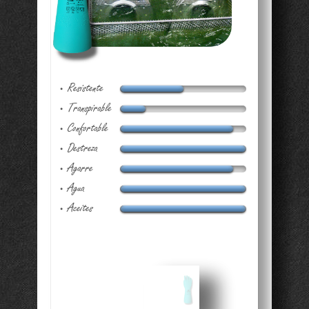
Resistente
•
Transpirable
•
Confortable
•
Destreza
•
Agarre
•
Agua
•
Aceites
•