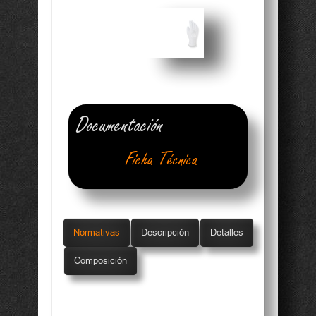
Documentación
Ficha Técnica
Folleto Informativo
Normativas
Descripción
Detalles
Composición
Conformidad UE