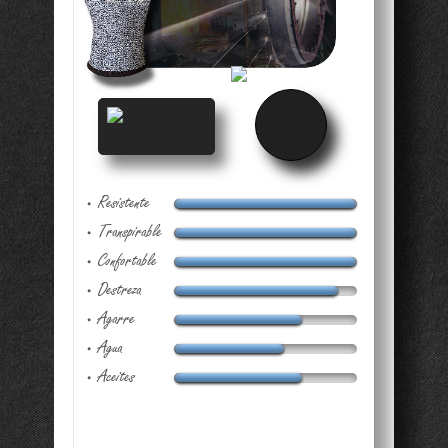
Resistente
•
Transpirable
•
Confortable
•
Destreza
•
Agarre
•
Agua
•
Aceites
•