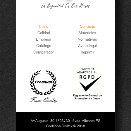
La Seguridad En Sus Manos
Inicio
Contacto
Calidad
Materiales
Empresa
Normativas
Catálogo
Aviso legal
Comparador
Imprimir
Av Augusta, 30-1º 03730 Jávea, Alicante ES
Codespa Divitex © 2018