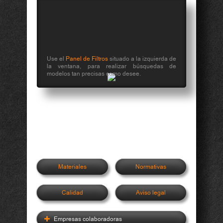
Use el
Panel de Filtros
situado a la izquierda de
la ventana, para realizar búsquedas de
modelos tan precisas como desee.
Materiales
Normativas
Calidad
Aviso legal
Empresas colaboradoras