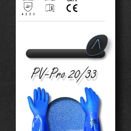
A
d v
PV-Pro 20/33
a n
c e