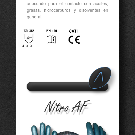
adecuado para el contacto con aceites,
grasas, hidrocarburos y disolventes en
general.
A
d v
Nitro AF
a n
c e