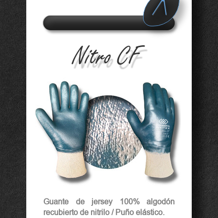
A
d v
Nitro CF
a n
c e
Guante de jersey 100% algodón
recubierto de nitrilo / Puño elástico.