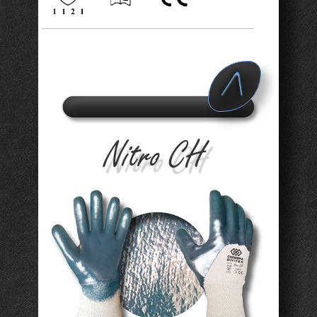
A
d v
Nitro CH
a n
c e