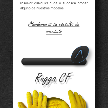
resolver cualquier duda o si desea probar
alguno de nuestros modelos.
Atenderemos su consulta de
inmediato
A
d v
Rugga CF
a n
c e